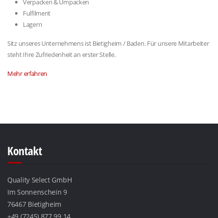
Verpacken & Umpacken
Fulfilment
Lagern
Sitz unseres Unternehmens ist Bietigheim / Baden. Für unsere Mitarbeiter
steht Ihre Zufriedenheit an erster Stelle.
Mehr erfahren
Kontakt
Quality Select GmbH
Im Sonnenschein 9
76467 Bietigheim
+49 (7245) 877 99 14