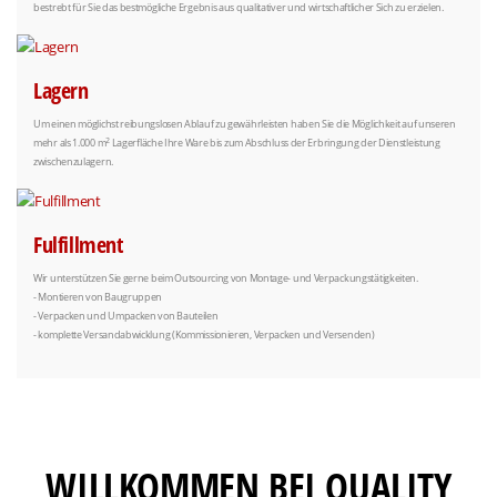
bestrebt für Sie das bestmögliche Ergebnis aus qualitativer und wirtschaftlicher Sich zu erzielen.
Lagern
Um einen möglichst reibungslosen Ablauf zu gewährleisten haben Sie die Möglichkeit auf unseren
2
mehr als 1.000 m
Lagerfläche Ihre Ware bis zum Abschluss der Erbringung der Dienstleistung
zwischenzulagern.
Fulfillment
Wir unterstützen Sie gerne beim Outsourcing von Montage- und Verpackungstätigkeiten.
- Montieren von Baugruppen
- Verpacken und Umpacken von Bauteilen
- komplette Versandabwicklung (Kommissionieren, Verpacken und Versenden)
WILLKOMMEN BEI QUALITY